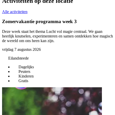
Activiteiten op deze locatie
Alle activiteiten
Zomervakantie programma week 3
B
Deze week staat het thema Lucht vol magie centraal. We gaan
E
heerlijk knutselen, experimenteren en samen ontdekken hoe magisch
v
de wereld om ons heen kan zijn.
w
k
vrijdag 7 augustus 2026
i
d
Eilandsteede
z
Dagelijks
Peuters
Kinderen
Gratis