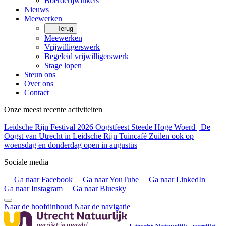
Boerderijwinkels
Nieuws
Meewerken
Terug
Meewerken
Vrijwilligerswerk
Begeleid vrijwilligerswerk
Stage lopen
Steun ons
Over ons
Contact
Onze meest recente activiteiten
Leidsche Rijn Festival 2026
Oogstfeest Steede Hoge Woerd | De
Oogst van Utrecht in Leidsche Rijn
Tuincafé Zuilen ook op
woensdag en donderdag open in augustus
Sociale media
Ga naar Facebook
Ga naar YouTube
Ga naar LinkedIn
Ga naar Instagram
Ga naar Bluesky
Naar de hoofdinhoud
Naar de navigatie