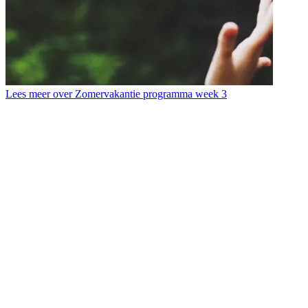
Lees meer over Zomervakantie programma week 3
L
T
b
d
s
d