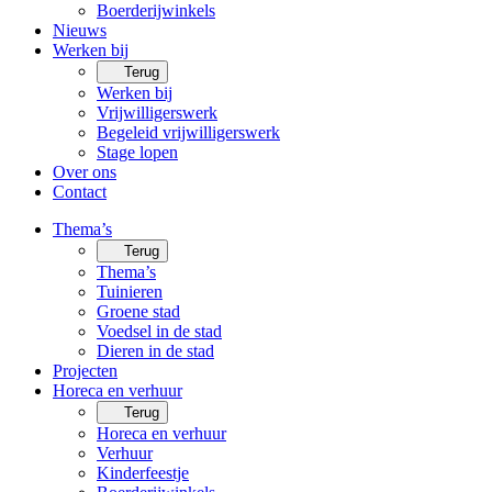
Boerderijwinkels
Nieuws
Werken bij
Terug
Werken bij
Vrijwilligerswerk
Begeleid vrijwilligerswerk
Stage lopen
Over ons
Contact
Thema’s
Terug
Thema’s
Tuinieren
Groene stad
Voedsel in de stad
Dieren in de stad
Projecten
Horeca en verhuur
Terug
Horeca en verhuur
Verhuur
Kinderfeestje