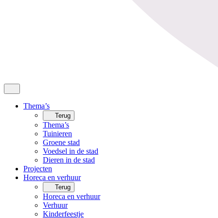
Thema’s
Terug
Thema’s
Tuinieren
Groene stad
Voedsel in de stad
Dieren in de stad
Projecten
Horeca en verhuur
Terug
Horeca en verhuur
Verhuur
Kinderfeestje