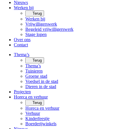
Nieuws
Werken bij
Terug
Werken bij
Vrijwilligerswerk
Begeleid vrijwilligerswerk
Stage lopen
Over ons
Contact
Thema’s
Terug
Thema’s
Tuinieren
Groene stad
Voedsel in de stad
Dieren in de stad
Projecten
Horeca en verhuur
Terug
Horeca en verhuur
Verhuur
Kinderfeestje
Boerderijwinkels
Nieuws