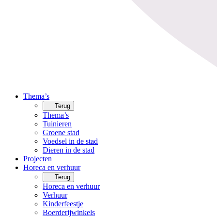
Thema’s
Terug
Thema’s
Tuinieren
Groene stad
Voedsel in de stad
Dieren in de stad
Projecten
Horeca en verhuur
Terug
Horeca en verhuur
Verhuur
Kinderfeestje
Boerderijwinkels