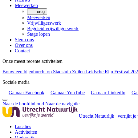
Meewerken
Terug
Meewerken
Vrijwilligerswerk
Begeleid vrijwilligerswerk
Stage lopen
Steun ons
Over ons
Contact
Onze meest recente activiteiten
Bouw een bijenburcht op Stadstuin Zuilen
Leidsche Rijn Festival 20
Sociale media
Ga naar Facebook
Ga naar YouTube
Ga naar LinkedIn
Ga 
Naar de hoofdinhoud
Naar de navigatie
Utrecht Natuurlijk | verrijkt je
Locaties
Activiteiten
Onderwijs