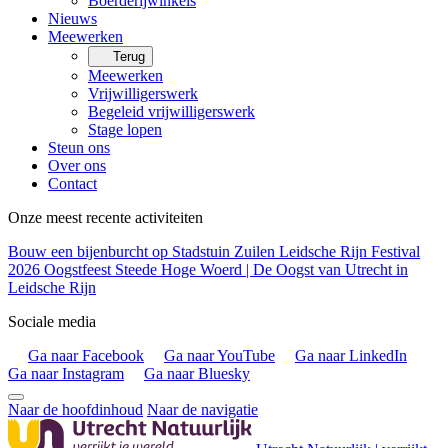
Boerderijwinkels
Nieuws
Meewerken
Terug
Meewerken
Vrijwilligerswerk
Begeleid vrijwilligerswerk
Stage lopen
Steun ons
Over ons
Contact
Onze meest recente activiteiten
Bouw een bijenburcht op Stadstuin Zuilen
Leidsche Rijn Festival
2026
Oogstfeest Steede Hoge Woerd | De Oogst van Utrecht in
Leidsche Rijn
Sociale media
Ga naar Facebook
Ga naar YouTube
Ga naar LinkedIn
Ga naar Instagram
Ga naar Bluesky
Naar de hoofdinhoud
Naar de navigatie