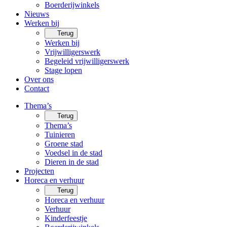
Boerderijwinkels
Nieuws
Werken bij
Terug
Werken bij
Vrijwilligerswerk
Begeleid vrijwilligerswerk
Stage lopen
Over ons
Contact
Thema’s
Terug
Thema’s
Tuinieren
Groene stad
Voedsel in de stad
Dieren in de stad
Projecten
Horeca en verhuur
Terug
Horeca en verhuur
Verhuur
Kinderfeestje