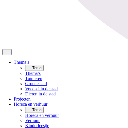
Thema’s
Terug
Thema’s
Tuinieren
Groene stad
Voedsel in de stad
Dieren in de stad
Projecten
Horeca en verhuur
Terug
Horeca en verhuur
Verhuur
Kinderfeestje