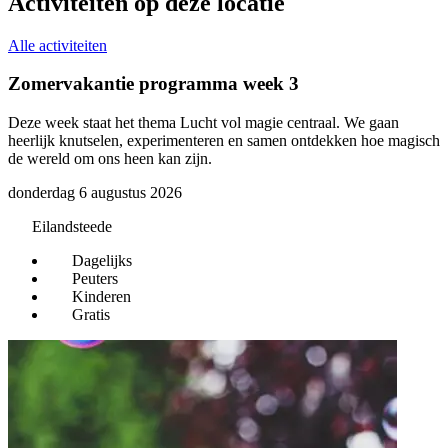
Activiteiten op deze locatie
Alle activiteiten
Zomervakantie programma week 3
B
Deze week staat het thema Lucht vol magie centraal. We gaan
E
heerlijk knutselen, experimenteren en samen ontdekken hoe magisch
v
de wereld om ons heen kan zijn.
w
k
donderdag 6 augustus 2026
i
d
Eilandsteede
z
Dagelijks
Peuters
Kinderen
Gratis