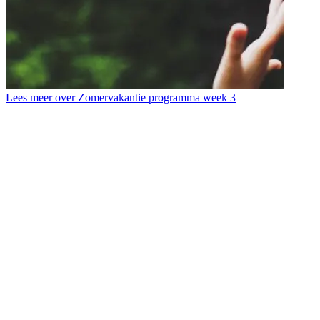
Lees meer over Zomervakantie programma week 3
L
T
b
d
s
d