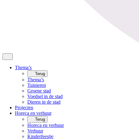
Thema’s
Terug
Thema’s
Tuinieren
Groene stad
Voedsel in de stad
Dieren in de stad
Projecten
Horeca en verhuur
Terug
Horeca en verhuur
Verhuur
Kinderfeestje