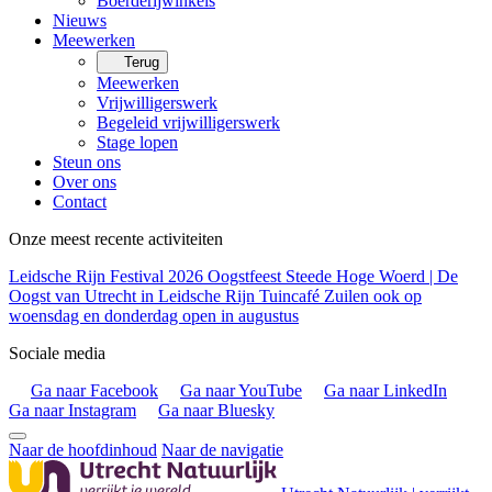
Boerderijwinkels
Nieuws
Meewerken
Terug
Meewerken
Vrijwilligerswerk
Begeleid vrijwilligerswerk
Stage lopen
Steun ons
Over ons
Contact
Onze meest recente activiteiten
Leidsche Rijn Festival 2026
Oogstfeest Steede Hoge Woerd | De
Oogst van Utrecht in Leidsche Rijn
Tuincafé Zuilen ook op
woensdag en donderdag open in augustus
Sociale media
Ga naar Facebook
Ga naar YouTube
Ga naar LinkedIn
Ga naar Instagram
Ga naar Bluesky
Naar de hoofdinhoud
Naar de navigatie