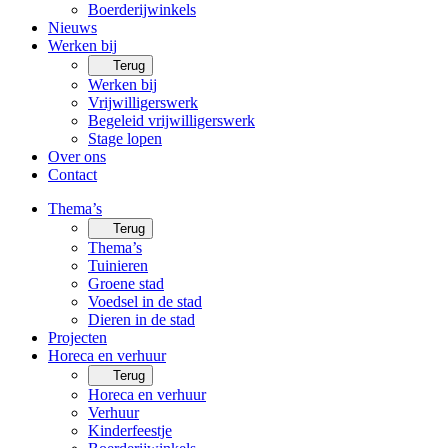
Boerderijwinkels
Nieuws
Werken bij
Terug
Werken bij
Vrijwilligerswerk
Begeleid vrijwilligerswerk
Stage lopen
Over ons
Contact
Thema’s
Terug
Thema’s
Tuinieren
Groene stad
Voedsel in de stad
Dieren in de stad
Projecten
Horeca en verhuur
Terug
Horeca en verhuur
Verhuur
Kinderfeestje