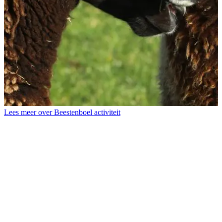
L
T
Lees meer over Beestenboel activiteit
b
d
s
d