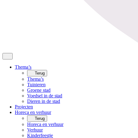
Thema’s
Terug
Thema’s
Tuinieren
Groene stad
Voedsel in de stad
Dieren in de stad
Projecten
Horeca en verhuur
Terug
Horeca en verhuur
Verhuur
Kinderfeestje