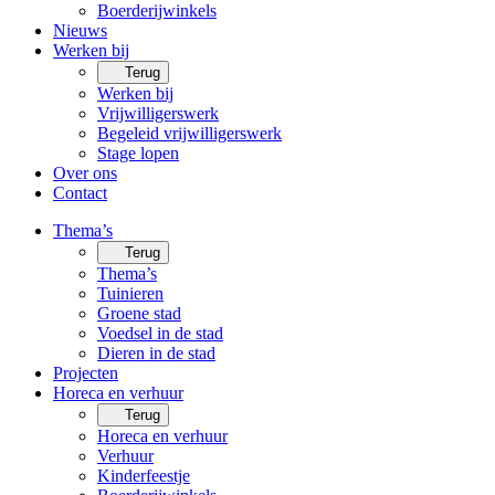
Boerderijwinkels
Nieuws
Werken bij
Terug
Werken bij
Vrijwilligerswerk
Begeleid vrijwilligerswerk
Stage lopen
Over ons
Contact
Thema’s
Terug
Thema’s
Tuinieren
Groene stad
Voedsel in de stad
Dieren in de stad
Projecten
Horeca en verhuur
Terug
Horeca en verhuur
Verhuur
Kinderfeestje