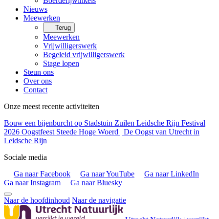
Boerderijwinkels
Nieuws
Meewerken
Terug
Meewerken
Vrijwilligerswerk
Begeleid vrijwilligerswerk
Stage lopen
Steun ons
Over ons
Contact
Onze meest recente activiteiten
Bouw een bijenburcht op Stadstuin Zuilen
Leidsche Rijn Festival
2026
Oogstfeest Steede Hoge Woerd | De Oogst van Utrecht in
Leidsche Rijn
Sociale media
Ga naar Facebook
Ga naar YouTube
Ga naar LinkedIn
Ga naar Instagram
Ga naar Bluesky
Naar de hoofdinhoud
Naar de navigatie